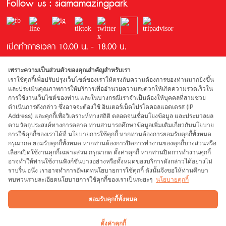
Follow us : siamamazingpark
เปิดทำการเวลา 10.00 น. - 18.00 น.
เพราะความเป็นส่วนตัวของคุณสำคัญสำหรับเรา
เราใช้คุกกี้เพื่อปรับปรุงเว็บไซต์ของเราให้ตรงกับความต้องการของท่านมากยิ่งขึ้น
และประเมินคุณภาพการให้บริการเพื่ออำนวยความสะดวกให้เกิดความรวดเร็วใน
การใช้งานเว็บไซต์ของท่าน และในบางกรณีเราจำเป็นต้องให้บุคคลที่สามช่วย
ดำเนินการดังกล่าว ซึ่งอาจจะต้องใช้ อินเตอร์เน็ตโปรโตคอลแอดเดรส (IP
Address) และคุกกี้เพื่อวิเคราะห์ทางสถิติ ตลอดจนเชื่อมโยงข้อมูล และประมวลผล
รางวัลที่ได้รับ
ตามวัตถุประสงค์ทางการตลาด ท่านสามารถศึกษาข้อมูลเพิ่มเติมเกี่ยวกับนโยบาย
การใช้คุกกี้ของเราได้ที่ นโยบายการใช้คุกกี้ หากท่านต้องการยอมรับคุกกี้ทั้งหมด
กรุณากด ยอมรับคุกกี้ทั้งหมด หากท่านต้องการปิดการทำงานของคุกกี้บางส่วนหรือ
เลือกเปิดใช้งานคุกกี้เฉพาะส่วน กรุณากด ตั้งค่าคุกกี้ หากท่านปิดการทำงานคุกกี้
อาจทำให้ท่านใช้งานฟังก์ชันบางอย่างหรือทั้งหมดของบริการดังกล่าวได้อย่างไม่
ผู้สนับสนุน
ราบรื่น อนึ่ง เราอาจทำการอัพเดทนโยบายการใช้คุกกี้ ดังนั้นจึงขอให้ท่านศึกษา
ทบทวนรายละเอียดนโยบายการใช้คุกกี้ของเราเป็นระยะๆ
นโยบายคุกกี้
ยอมรับคุกกี้ทั้งหมด
Copyright 2018 Siam Park Bangkok Co., Ltd. All rights reserved. Web
designed by Spikebrand. Web developed by
1001 click.
ตั้งค่าคุกกี้