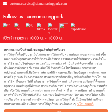
customerservice@siamamazingpark.com
Follow us : siamamazingpark
เปิดทำการเวลา 10.00 น. - 18.00 น.
เพราะความเป็นส่วนตัวของคุณสำคัญสำหรับเรา
เราใช้คุกกี้เพื่อปรับปรุงเว็บไซต์ของเราให้ตรงกับความต้องการของท่านมากยิ่งขึ้น
และประเมินคุณภาพการให้บริการเพื่ออำนวยความสะดวกให้เกิดความรวดเร็วใน
การใช้งานเว็บไซต์ของท่าน และในบางกรณีเราจำเป็นต้องให้บุคคลที่สามช่วย
ดำเนินการดังกล่าว ซึ่งอาจจะต้องใช้ อินเตอร์เน็ตโปรโตคอลแอดเดรส (IP
Address) และคุกกี้เพื่อวิเคราะห์ทางสถิติ ตลอดจนเชื่อมโยงข้อมูล และประมวลผล
รางวัลที่ได้รับ
ตามวัตถุประสงค์ทางการตลาด ท่านสามารถศึกษาข้อมูลเพิ่มเติมเกี่ยวกับนโยบาย
การใช้คุกกี้ของเราได้ที่ นโยบายการใช้คุกกี้ หากท่านต้องการยอมรับคุกกี้ทั้งหมด
กรุณากด ยอมรับคุกกี้ทั้งหมด หากท่านต้องการปิดการทำงานของคุกกี้บางส่วนหรือ
เลือกเปิดใช้งานคุกกี้เฉพาะส่วน กรุณากด ตั้งค่าคุกกี้ หากท่านปิดการทำงานคุกกี้
อาจทำให้ท่านใช้งานฟังก์ชันบางอย่างหรือทั้งหมดของบริการดังกล่าวได้อย่างไม่
ผู้สนับสนุน
ราบรื่น อนึ่ง เราอาจทำการอัพเดทนโยบายการใช้คุกกี้ ดังนั้นจึงขอให้ท่านศึกษา
ทบทวนรายละเอียดนโยบายการใช้คุกกี้ของเราเป็นระยะๆ
นโยบายคุกกี้