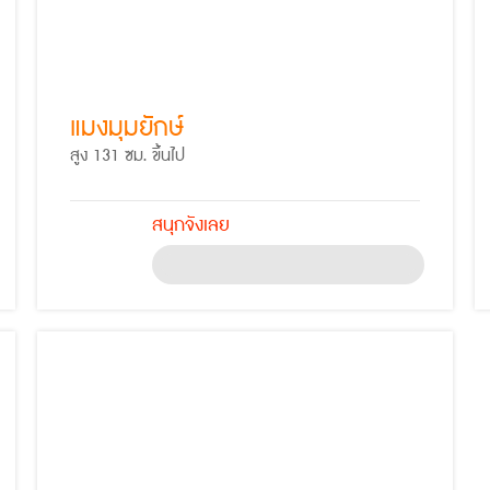
แมงมุมยักษ์
สูง 131 ซม. ขึ้นไป
สนุกจังเลย