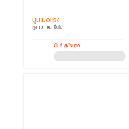
บูมเมอแรง
สูง 131 ซม. ขึ้นไป
มันส์ สะใจมาก