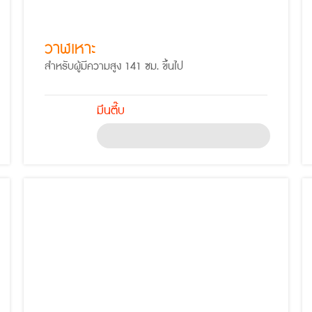
วาฬเหาะ
สำหรับผู้มีความสูง 141 ซม. ขึ้นไป
มึนตึ๊บ