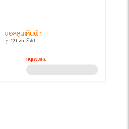
บอลลูนเหินฟ้า
สูง 131 ซม. ขึ้นไป
สนุกจังเลย