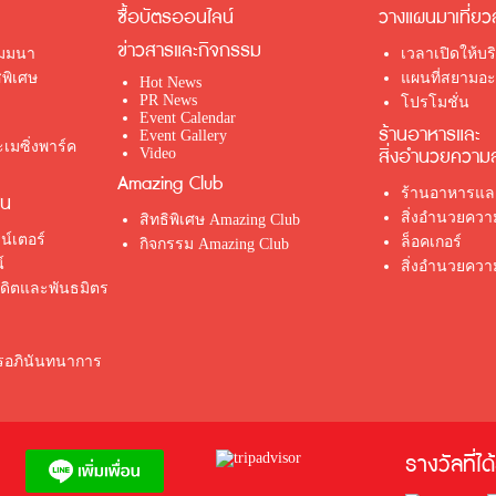
ซื้อบัตรออนไลน์
วางแผนมาเที่ยว
ข่าวสารและกิจกรรม
ัมมนา
เวลาเปิดให้บร
พิเศษ
แผนที่สยามอะเ
Hot News
PR News
โปรโมชั่น
Event Calendar
ร้านอาหารและ
Event Gallery
เมซิ่งพาร์ค
สิ่งอำนวยความ
Video
Amazing Club
ร้านอาหารและ
่น
สิ่งอำนวยคว
สิทธิพิเศษ Amazing Club
น์เตอร์
ล็อคเกอร์
กิจกรรม Amazing Club
์
สิ่งอำนวยควา
รดิตและพันธมิตร
ตรอภินันทนาการ
รางวัลที่ได