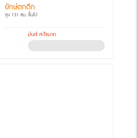
ยักษ์ตกตึก
สูง 131 ซม. ขึ้นไป
มันส์ สะใจมาก