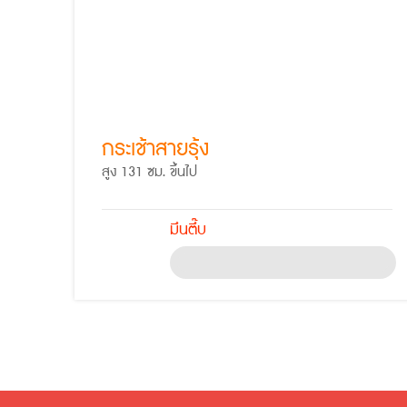
กระเช้าสายรุ้ง
สูง 131 ซม. ขึ้นไป
มึนตึ๊บ