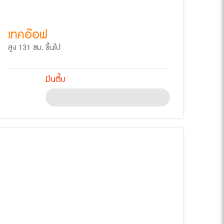
เทคอ๊อฟ
สูง 131 ซม. ขึ้นไป
มึนตึ๊บ