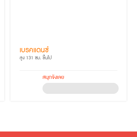
เบรคแดนซ์
สูง 131 ซม. ขึ้นไป
สนุกจังเลย