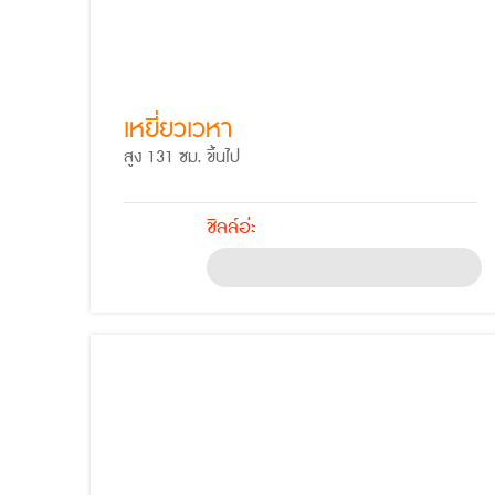
เหยี่ยวเวหา
สูง 131 ซม. ขึ้นไป
ชิลล์อ่ะ