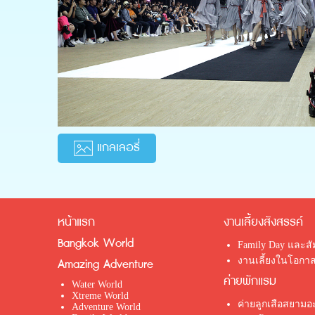
แกลเลอรี่
หน้าแรก
งานเลี้ยงสังสรรค์
Bangkok World
Family Day และส
งานเลี้ยงในโอกาส
Amazing Adventure
ค่ายพักแรม
Water World
Xtreme World
ค่ายลูกเสือสยามอะ
Adventure World