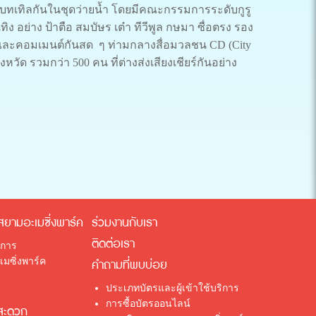
ดแบทเทิลกันในชุดว่ายน้ำ โดยมีคณะกรรมการระดับกูรู
อย่าง ป้าตือ สมบัษร เต๋า ทีวีพูล กษมา ซื่อตรง รอง
ินและคอมเมนต์กันสด ๆ ท่ามกลางสื่อมวลชน CD (City
งหวัด รวมกว่า 500 คน ที่ต่างส่งเสียงเชียร์กันอย่าง
สยามอะเมซิ่งพาร์ค
ร่วมงานกับเรา
ติดต่อเรา
ิการ
มซิ่งพาร์ค
คำถามที่พบบ่อย
ประเภทบัตรและผู้เข้าใช้บริการ
การซื้อบัตรออนไลน์
สะดวก