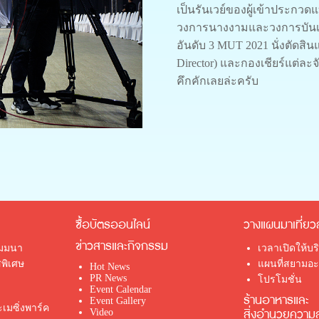
เป็นรันเวย์ของผู้เข้าประกว
วงการนางงามและวงการบันเทิง 
อันดับ 3 MUT 2021 นั่งตัดส
Director) และกองเชียร์แต่ละจั
คึกคักเลยล่ะครับ
ซื้อบัตรออนไลน์
วางแผนมาเที่ยว
ข่าวสารและกิจกรรม
ัมมนา
เวลาเปิดให้บร
พิเศษ
แผนที่สยามอะเ
Hot News
PR News
โปรโมชั่น
Event Calendar
ร้านอาหารและ
Event Gallery
เมซิ่งพาร์ค
สิ่งอำนวยความ
Video