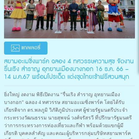
แกลเลอรี่
สยามอะเมซิ่งพาร์ค ฉลอง 4 ทศวรรษความสุข จัดงาน
รื่นเริง สำราญ อุทยานเมืองบางกอก 16 ธ.ค. 66 –
14 ม.ค.67 พร้อมโปรเด็ด แต่งชุดไทยเข้าฟรีสวนสนุก
ยิ่งใหญ่ งดงาม พิธีเปิดงาน "รื่นเริง สำราญ อุทยานเมือง
บางกอก" ฉลอง 4 ทศวรรษ สยามอะเมซิ่งพาร์ค โดยได้รับ
เกียรติจาก ดร.พลภูมิ วิภัติภูมิประเทศ ผู้ช่วยรัฐมนตรีประจำ
กระทรวงวัฒนธรรม นายสุพจน์ วงศ์จรัสรวี ที่ปรึกษารัฐมนตรี
ว่าการกระทรวงการท่องเที่ยวและกีฬา พร้อมด้วยแขกผู้มี
เกียรติ บุคคลสำคัญ และคณะผู้บริหารกลุ่มบริษัทสยามพาร์ค