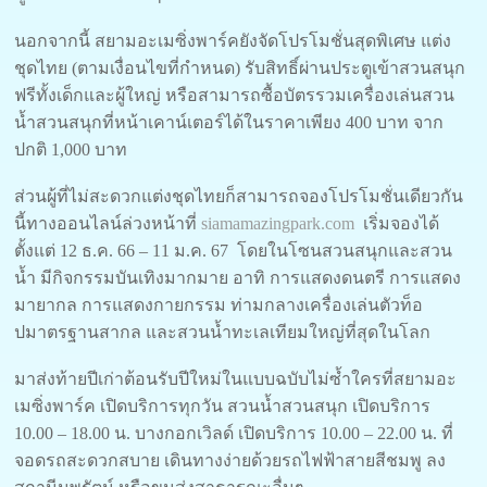
นอกจากนี้ สยามอะเมซิ่งพาร์คยังจัดโปรโมชั่นสุดพิเศษ แต่ง
ชุดไทย (ตามเงื่อนไขที่กำหนด) รับสิทธิ์ผ่านประตูเข้าสวนสนุก
ฟรีทั้งเด็กและผู้ใหญ่ หรือสามารถซื้อบัตรรวมเครื่องเล่นสวน
น้ำสวนสนุกที่หน้าเคาน์เตอร์ได้ในราคาเพียง 400 บาท จาก
ปกติ 1,000 บาท
ส่วนผู้ที่ไม่สะดวกแต่งชุดไทยก็สามารถจองโปรโมชั่นเดียวกัน
นี้ทางออนไลน์ล่วงหน้าที่
siamamazingpark.com
เริ่มจองได้
ตั้งแต่ 12 ธ.ค. 66 – 11 ม.ค. 67 โดยในโซนสวนสนุกและสวน
น้ำ มีกิจกรรมบันเทิงมากมาย อาทิ การแสดงดนตรี การแสดง
มายากล การแสดงกายกรรม ท่ามกลางเครื่องเล่นตัวท็อ
ปมาตรฐานสากล และสวนน้ำทะเลเทียมใหญ่ที่สุดในโลก
มาส่งท้ายปีเก่าต้อนรับปีใหม่ในแบบฉบับไม่ซ้ำใครที่สยามอะ
เมซิ่งพาร์ค เปิดบริการทุกวัน สวนน้ำสวนสนุก เปิดบริการ
10.00 – 18.00 น. บางกอกเวิลด์ เปิดบริการ 10.00 – 22.00 น. ที่
จอดรถสะดวกสบาย เดินทางง่ายด้วยรถไฟฟ้าสายสีชมพู ลง