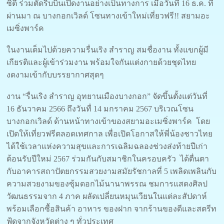
ซิตี้ ร่วมตัดริบบิ้นเปิดงานอย่างเป็นทางการ เมื่อวันที่ 16 ธ.ค. ที่
ผ่านมา ณ บางกอกเวิลด์ โซนทางเข้าใหม่เที่ยวฟรี!! สยามอะ
เมซิ่งพาร์ค
ในงานเต็มไปด้วยความรื่นเริง สำราญ สมชื่องาน ทั้งแขกผู้มี
เกียรติและผู้เข้าร่วมงาน พร้อมใจกันแต่งกายด้วยชุดไทย
งดงามเข้ากับบรรยากาศสุดๆ
งาน “รื่นเริง สำราญ อุทยานเมืองบางกอก” จัดขึ้นตั้งแต่วันที่
16 ธันวาคม 2566 ถึงวันทื่ 14 มกราคม 2567 บริเวณโซน
บางกอกเวิลด์ ด้านหน้าทางเข้าของสยามอะเมซิ่งพาร์ค โดย
เปิดให้เที่ยวฟรีตลอดเทศกาล เพื่อเปิดโอกาสให้พี่น้องชาวไทย
ได้ใช้เวลาแห่งความสุขและการเฉลิมฉลองช่วงส่งท้ายปีเก่า
ต้อนรับปีใหม่ 2567 ร่วมกันกับสมาชิกในครอบครัว ได้ตื่นตา
กับอาคารสถาปัตยกรรมสวยงามสมัยรัชกาลที่ 5 เพลิดเพลินกับ
ความสวยงามของซุ้มดอกไม้นานาพรรณ ชมการแสดงศิลป
วัฒนธรรมจาก 4 ภาค ผลัดเปลี่ยนหมุนเวียนในแต่ละสัปดาห์
พร้อมเลือกซื้อสินค้า อาหาร ของฝาก จากร้านของดีและสตรีท
ฟู้ดจากจังหวัดต่าง ๆ ทั่วประเทศ