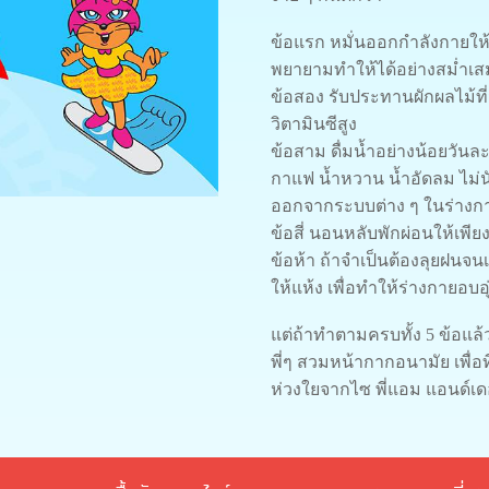
ข้อแรก หมั่นออกกำลังกายให้ได
พยายามทำให้ได้อย่างสม่ำเ
ข้อสอง รับประทานผักผลไม้ที
วิตามินซีสูง
ข้อสาม ดื่มน้ำอย่างน้อยวันละ 
กาแฟ น้ำหวาน น้ำอัดลม ไม่นั
ออกจากระบบต่าง ๆ ในร่างกา
ข้อสี่ นอนหลับพักผ่อนให้เพีย
ข้อห้า ถ้าจำเป็นต้องลุยฝนจนเ
ให้แห้ง เพื่อทำให้ร่างกายอบอ
แต่ถ้าทำตามครบทั้ง 5 ข้อแล้ว
พี่ๆ สวมหน้ากากอนามัย เพื่อท
ห่วงใยจากไซ พี่แอม แอนด์เดอะ