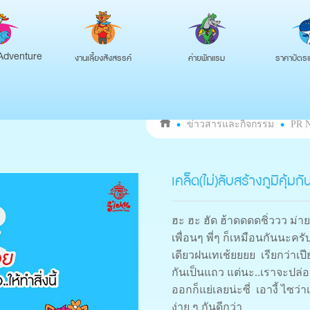
งานเลี้ยงสังสรรค์
ค่ายพักแรม
ราคาบัตรแ
Adventure
ข่าวสารและกิจกรรม
PR 
เคล็ด(ไม่)ลับสร้างภูมิคุ้ม
ฮะ ฮะ ฮัด ฮ้าดดดดชิ่ววว ม่า
เพื่อนๆ พี่ๆ ก็เหมือนกันนะคร
เดียวฝนเทเช้ยยยย เรียกว่าเ
กันเป็นแถว แต่นะ..เราจะปล่อยใ
ออกก็แย่เลยน่ะซี่ เอางี้ ไซว่
ง่าย ๆ กันดีกว่า