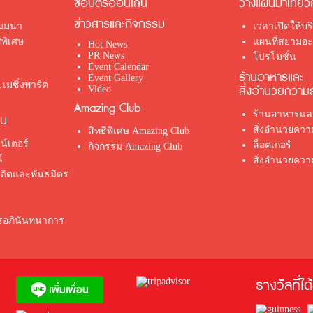
ซื้อบัตรออนไลน์
วางแผนมาเที่ยว
ข่าวสารและกิจกรรม
ัมมนา
เวลาเปิดให้บร
พิเศษ
แผนที่สยามอะเ
Hot News
PR News
โปรโมชั่น
Event Calendar
ร้านอาหารและ
Event Gallery
เมซิ่งพาร์ค
สิ่งอำนวยความ
Video
Amazing Club
ร้านอาหารและ
่น
สิ่งอำนวยคว
สิทธิพิเศษ Amazing Club
น์เตอร์
ล็อคเกอร์
กิจกรรม Amazing Club
์
สิ่งอำนวยควา
รดิตและพันธมิตร
ตรอภินันทนาการ
รางวัลที่ได