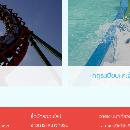
กฎระเบียบและข
ซื้อบัตรออนไลน์
วางแผนมาเที่ยว
ข่าวสารและกิจกรรม
ัมมนา
เวลาเปิดให้บร