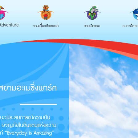
งานเลี้ยงสังสรรค์
ค่ายพักแรม
ราคาบัตรแ
Adventure
สยามอะเมซิ่งพาร์ค
ำเสนอประสบการณ์ความบัน
ราะ ผจญภัยในดินแดนแห่งความ
ปท์ “Everyday is Amazing”