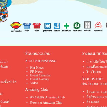
ซื้อบัตรออนไลน์
วางแผนมาเที่ยว
ข่าวสารและกิจกรรม
ัมมนา
เวลาเปิดให้บร
พิเศษ
แผนที่สยามอะเ
Hot News
PR News
โปรโมชั่น
Event Calendar
ร้านอาหารและ
Event Gallery
เมซิ่งพาร์ค
สิ่งอำนวยความ
Video
Amazing Club
ร้านอาหารและ
่น
สิ่งอำนวยคว
สิทธิพิเศษ Amazing Club
น์เตอร์
ล็อคเกอร์
กิจกรรม Amazing Club
์