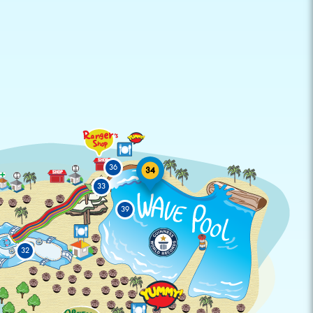
36
34
33
39
32