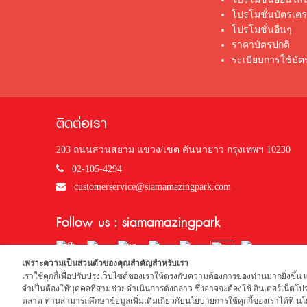
โปรโมชั่นบัตรเค
โปรโมชั่นอื่นๆ
ราคาบัตรปกติ
ระเบียบการใช้บั
ติดต่อเรา
203 ถนนสวนสยาม แขวง/เขต คันนายาว กรุงเทพฯ 10230
02-105-4294
customerservice@siamamazingpark.com
Follow us : siamamazingpark
เพราะความเป็นส่วนตัวของคุณสำคัญสำหรับเรา
เราใช้คุกกี้เพื่อปรับปรุงเว็บไซต์ของเราให้ตรงกับความต้องการของท่านมากยิ่
เปิดทำการเวลา 10.00 น. - 18.00 น.
จำเป็นต้องให้บุคคลที่สามช่วยดำเนินการดังกล่าว ซึ่งอาจจะต้องใช้ อินเตอร์เน็
ตลาด ท่านสามารถศึกษาข้อมูลเพิ่มเติมเกี่ยวกับนโยบายการใช้คุกกี้ของเราได้ที่ 