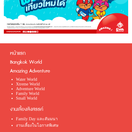
หน้าแรก
Bangkok World
Amazing Adventure
Water World
Xtreme World
Adventure World
Family World
Small World
งานเลี้ยงสังสรรค์
Family Day และสัมมนา
งานเลี้ยงในโอกาสพิเศษ