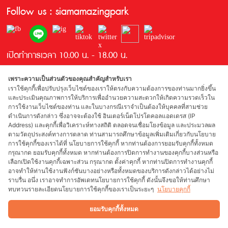
Follow us : siamamazingpark
เปิดทำการเวลา 10.00 น. - 18.00 น.
เพราะความเป็นส่วนตัวของคุณสำคัญสำหรับเรา
เราใช้คุกกี้เพื่อปรับปรุงเว็บไซต์ของเราให้ตรงกับความต้องการของท่านมากยิ่งขึ้น
และประเมินคุณภาพการให้บริการเพื่ออำนวยความสะดวกให้เกิดความรวดเร็วใน
การใช้งานเว็บไซต์ของท่าน และในบางกรณีเราจำเป็นต้องให้บุคคลที่สามช่วย
ดำเนินการดังกล่าว ซึ่งอาจจะต้องใช้ อินเตอร์เน็ตโปรโตคอลแอดเดรส (IP
Address) และคุกกี้เพื่อวิเคราะห์ทางสถิติ ตลอดจนเชื่อมโยงข้อมูล และประมวลผล
รางวัลที่ได้รับ
ตามวัตถุประสงค์ทางการตลาด ท่านสามารถศึกษาข้อมูลเพิ่มเติมเกี่ยวกับนโยบาย
การใช้คุกกี้ของเราได้ที่ นโยบายการใช้คุกกี้ หากท่านต้องการยอมรับคุกกี้ทั้งหมด
กรุณากด ยอมรับคุกกี้ทั้งหมด หากท่านต้องการปิดการทำงานของคุกกี้บางส่วนหรือ
เลือกเปิดใช้งานคุกกี้เฉพาะส่วน กรุณากด ตั้งค่าคุกกี้ หากท่านปิดการทำงานคุกกี้
อาจทำให้ท่านใช้งานฟังก์ชันบางอย่างหรือทั้งหมดของบริการดังกล่าวได้อย่างไม่
ผู้สนับสนุน
ราบรื่น อนึ่ง เราอาจทำการอัพเดทนโยบายการใช้คุกกี้ ดังนั้นจึงขอให้ท่านศึกษา
ทบทวนรายละเอียดนโยบายการใช้คุกกี้ของเราเป็นระยะๆ
นโยบายคุกกี้
ยอมรับคุกกี้ทั้งหมด
Copyright 2018 Siam Park Bangkok Co., Ltd. All rights reserved. Web