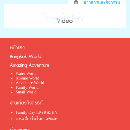
ข่าวสารและกิจกรรม
Hot
News
PR
News
Event
Calendar
Event
Gallery
Vi
deo
หน้าแรก
Bangkok World
Amazing Adventure
Water World
Xtreme World
Adventure World
Family World
Small World
งานเลี้ยงสังสรรค์
Family Day และสัมมนา
งานเลี้ยงในโอกาสพิเศษ