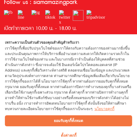
Follow us : siamamazingpark
เปิดทำการเวลา 10.00 น. - 18.00 น.
เพราะความเป็นส่วนตัวของคุณสำคัญสำหรับเรา
เราใช้คุกกี้เพื่อปรับปรุงเว็บไซต์ของเราให้ตรงกับความต้องการของท่านมากยิ่งขึ้น
และประเมินคุณภาพการให้บริการเพื่ออำนวยความสะดวกให้เกิดความรวดเร็วใน
การใช้งานเว็บไซต์ของท่าน และในบางกรณีเราจำเป็นต้องให้บุคคลที่สามช่วย
ดำเนินการดังกล่าว ซึ่งอาจจะต้องใช้ อินเตอร์เน็ตโปรโตคอลแอดเดรส (IP
Address) และคุกกี้เพื่อวิเคราะห์ทางสถิติ ตลอดจนเชื่อมโยงข้อมูล และประมวลผล
รางวัลที่ได้รับ
ตามวัตถุประสงค์ทางการตลาด ท่านสามารถศึกษาข้อมูลเพิ่มเติมเกี่ยวกับนโยบาย
การใช้คุกกี้ของเราได้ที่ นโยบายการใช้คุกกี้ หากท่านต้องการยอมรับคุกกี้ทั้งหมด
กรุณากด ยอมรับคุกกี้ทั้งหมด หากท่านต้องการปิดการทำงานของคุกกี้บางส่วนหรือ
เลือกเปิดใช้งานคุกกี้เฉพาะส่วน กรุณากด ตั้งค่าคุกกี้ หากท่านปิดการทำงานคุกกี้
อาจทำให้ท่านใช้งานฟังก์ชันบางอย่างหรือทั้งหมดของบริการดังกล่าวได้อย่างไม่
ผู้สนับสนุน
ราบรื่น อนึ่ง เราอาจทำการอัพเดทนโยบายการใช้คุกกี้ ดังนั้นจึงขอให้ท่านศึกษา
ทบทวนรายละเอียดนโยบายการใช้คุกกี้ของเราเป็นระยะๆ
นโยบายคุกกี้
ยอมรับคุกกี้ทั้งหมด
Copyright 2018 Siam Park Bangkok Co., Ltd. All rights reserved. Web
designed by Spikebrand. Web developed by
1001 click.
ตั้งค่าคุกกี้